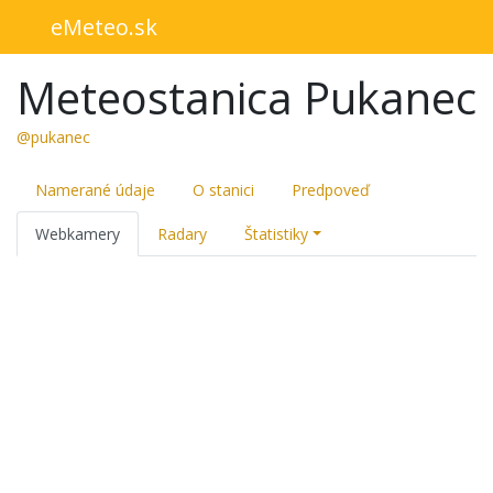
eMeteo.sk
Meteostanica Pukanec
@pukanec
Namerané údaje
O stanici
Predpoveď
Webkamery
Radary
Štatistiky