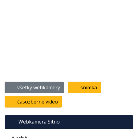
všetky webkamery
snímka
časozberné video
Webkamera Sitno