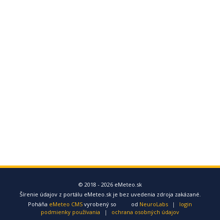
© 2018 - 2026 eMeteo.sk
Šírenie údajov z portálu eMeteo.sk je bez uvedenia zdroja zakázané.
Poháňa
eMeteo CMS
vyrobený so
od
NeuroLabs
|
login
podmienky používania
|
ochrana osobných údajov