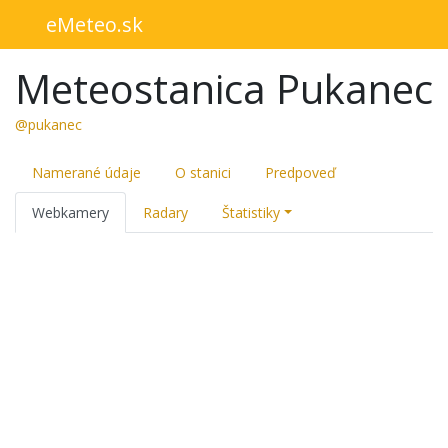
eMeteo.sk
Meteostanica Pukanec
@pukanec
Namerané údaje
O stanici
Predpoveď
Webkamery
Radary
Štatistiky