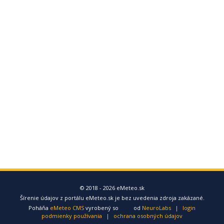
© 2018 - 2026 eMeteo.sk
Šírenie údajov z portálu eMeteo.sk je bez uvedenia zdroja zakázané.
Poháňa
eMeteo CMS
vyrobený so
od
NeuroLabs
|
login
podmienky používania
|
ochrana osobných údajov