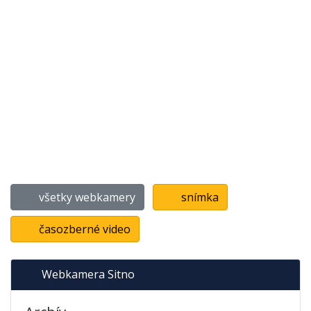
všetky webkamery
snímka
časozberné video
Webkamera Sitno