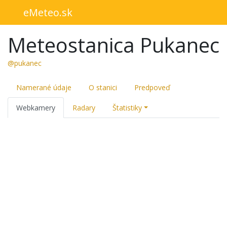
eMeteo.sk
Meteostanica Pukanec
@pukanec
Namerané údaje
O stanici
Predpoveď
Webkamery
Radary
Štatistiky