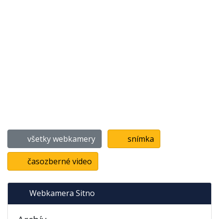
všetky webkamery
snímka
časozberné video
Webkamera Sitno