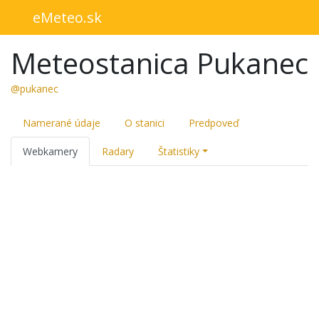
eMeteo.sk
Meteostanica Pukanec
@pukanec
Namerané údaje
O stanici
Predpoveď
Webkamery
Radary
Štatistiky