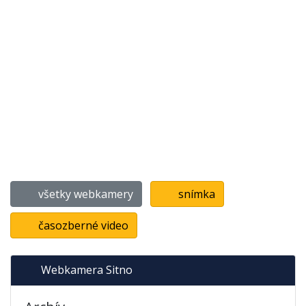
všetky webkamery
snímka
časozberné video
Webkamera Sitno