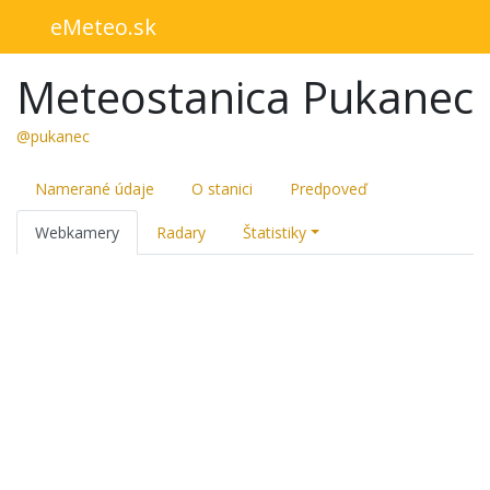
eMeteo.sk
Meteostanica Pukanec
@pukanec
Namerané údaje
O stanici
Predpoveď
Webkamery
Radary
Štatistiky