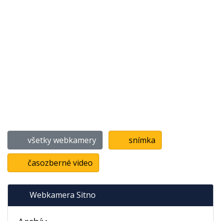
všetky webkamery
snímka
časozberné video
Webkamera Sitno