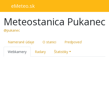
eMeteo.sk
Meteostanica Pukanec
@pukanec
Namerané údaje
O stanici
Predpoveď
Webkamery
Radary
Štatistiky