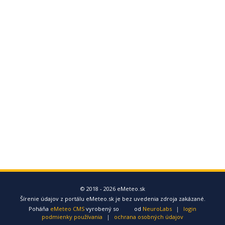
© 2018 - 2026 eMeteo.sk
Šírenie údajov z portálu eMeteo.sk je bez uvedenia zdroja zakázané.
Poháňa
eMeteo CMS
vyrobený so
od
NeuroLabs
|
login
podmienky používania
|
ochrana osobných údajov