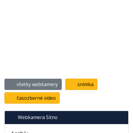
všetky webkamery
snímka
časozberné video
Webkamera Sitno