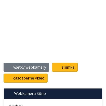
všetky webkamery
snímka
časozberné video
Webkamera Sitno