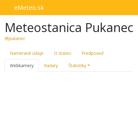
eMeteo.sk
Meteostanica Pukanec
@pukanec
Namerané údaje
O stanici
Predpoveď
Webkamery
Radary
Štatistiky