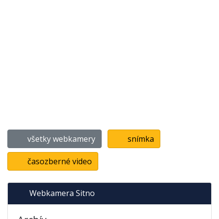
všetky webkamery
snímka
časozberné video
Webkamera Sitno