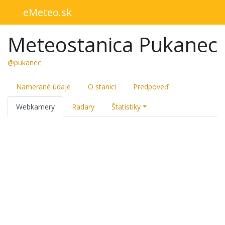
eMeteo.sk
Meteostanica Pukanec
@pukanec
Namerané údaje
O stanici
Predpoveď
Webkamery
Radary
Štatistiky