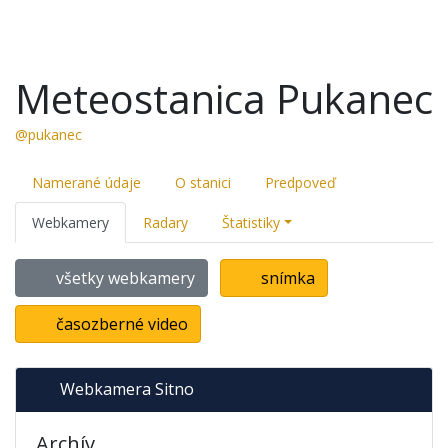
Meteostanica Pukanec
@pukanec
Namerané údaje
O stanici
Predpoveď
Webkamery
Radary
Štatistiky
všetky webkamery
snímka
časozberné video
Webkamera Sitno
Archív