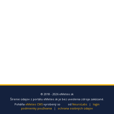
© 2018 - 2026 eMeteo.sk
Šírenie údajov z portálu eMeteo.sk je bez uvedenia zdroja zakázané.
Poháňa
eMeteo CMS
vyrobený so
od
NeuroLabs
|
login
podmienky používania
|
ochrana osobných údajov