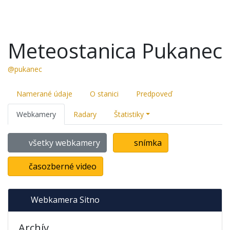
Meteostanica Pukanec
@pukanec
Namerané údaje
O stanici
Predpoveď
Webkamery
Radary
Štatistiky
všetky webkamery
snímka
časozberné video
Webkamera Sitno
Archív