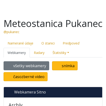
Meteostanica Pukanec
@pukanec
Namerané údaje
O stanici
Predpoveď
Webkamery
Radary
Štatistiky
všetky webkamery
snímka
časozberné video
Webkamera Sitno
Archív