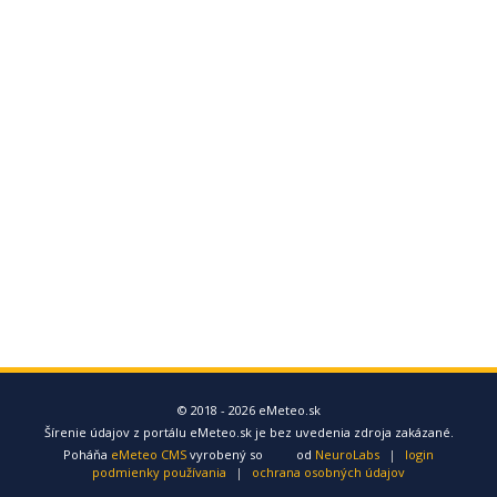
© 2018 - 2026 eMeteo.sk
Šírenie údajov z portálu eMeteo.sk je bez uvedenia zdroja zakázané.
Poháňa
eMeteo CMS
vyrobený so
od
NeuroLabs
|
login
podmienky používania
|
ochrana osobných údajov