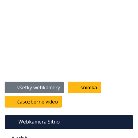
všetky webkamery
snímka
časozberné video
Webkamera Sitno