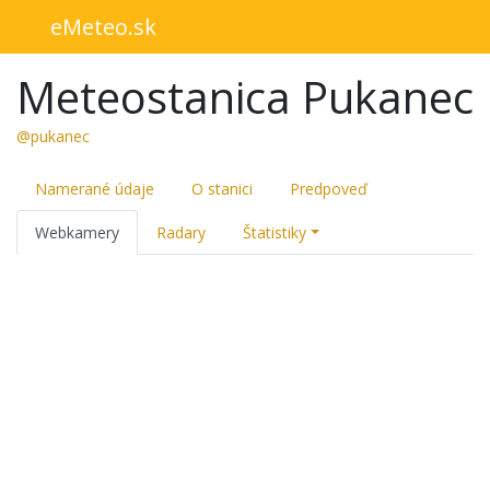
eMeteo.sk
Meteostanica Pukanec
@pukanec
Namerané údaje
O stanici
Predpoveď
Webkamery
Radary
Štatistiky