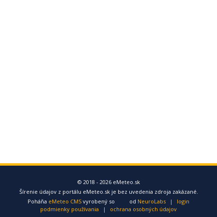
© 2018 - 2026 eMeteo.sk
Šírenie údajov z portálu eMeteo.sk je bez uvedenia zdroja zakázané.
Poháňa
eMeteo CMS
vyrobený so
od
NeuroLabs
|
login
podmienky používania
|
ochrana osobných údajov