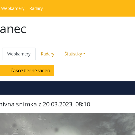
Webkamery
Radary
kanec
Webkamery
Radary
Štatistiky
časozberné video
hívna snímka z 20.03.2023, 08:10