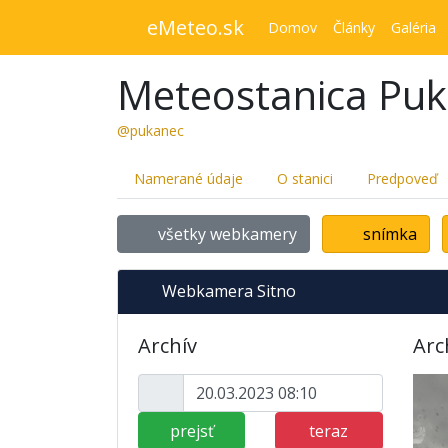
eMeteo.sk
Domov
Články
Galéria
Meteostanica Pu
@pukanec
Namerané údaje
O stanici
Predpoveď
všetky webkamery
snímka
Webkamera Sitno
Archív
Arc
prejsť
teraz