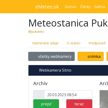
eMeteo.sk
Domov
Články
Galéria
Meteostanica Pu
@pukanec
Namerané údaje
O stanici
Predpoveď
všetky webkamery
snímka
Webkamera Sitno
Archív
Arc
prejsť
teraz