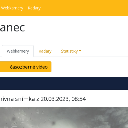
Webkamery
Radary
kanec
Webkamery
Radary
Štatistiky
časozberné video
hívna snímka z 20.03.2023, 08:54