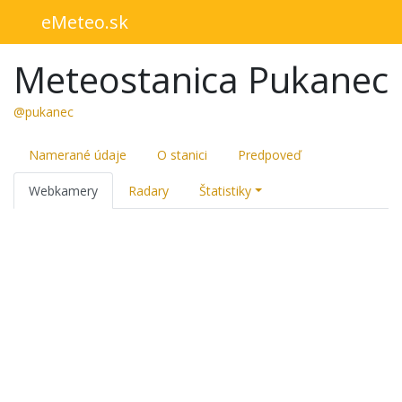
eMeteo.sk
Meteostanica Pukanec
@pukanec
Namerané údaje
O stanici
Predpoveď
Webkamery
Radary
Štatistiky