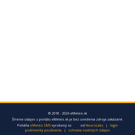
© 2018 - 2026 eMeteo.sk
Šírenie údajov z portálu eMeteo.sk je bez uvedenia zdroja zakázané.
Poháňa
eMeteo CMS
vyrobený so
od
NeuroLabs
|
login
podmienky používania
|
ochrana osobných údajov