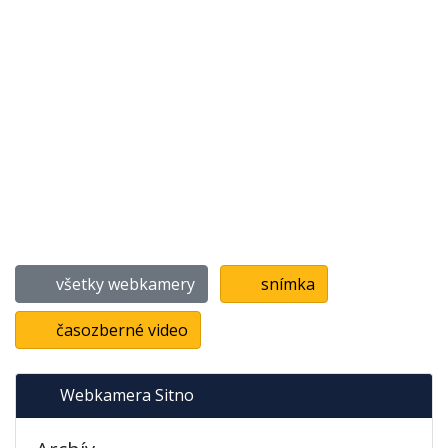
všetky webkamery
snímka
časozberné video
Webkamera Sitno