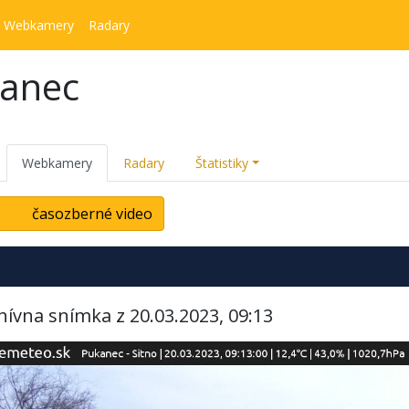
Webkamery
Radary
kanec
Webkamery
Radary
Štatistiky
časozberné video
hívna snímka z 20.03.2023, 09:13