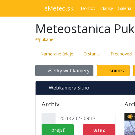
eMeteo.sk
Domov
Články
Galéria
Meteostanica Pu
@pukanec
Namerané údaje
O stanici
Predpoveď
všetky webkamery
snímka
Webkamera Sitno
Archív
Arc
prejsť
teraz