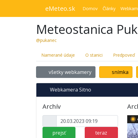
eMeteo.sk
Domov
Články
Webkam
Meteostanica Pu
@pukanec
Namerané údaje
O stanici
Predpoveď
všetky webkamery
snímka
Webkamera Sitno
Archív
Arc
prejsť
teraz