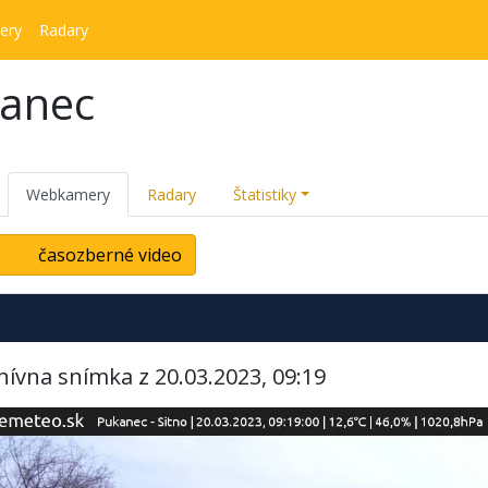
ery
Radary
kanec
Webkamery
Radary
Štatistiky
časozberné video
hívna snímka z 20.03.2023, 09:19