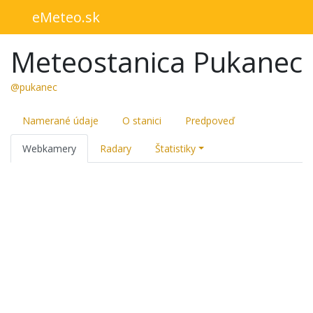
eMeteo.sk
Meteostanica Pukanec
@pukanec
Namerané údaje
O stanici
Predpoveď
Webkamery
Radary
Štatistiky