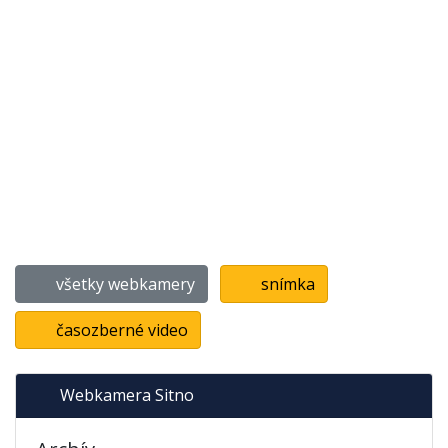
všetky webkamery
snímka
časozberné video
Webkamera Sitno