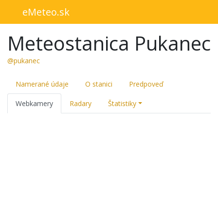
eMeteo.sk
Meteostanica Pukanec
@pukanec
Namerané údaje
O stanici
Predpoveď
Webkamery
Radary
Štatistiky