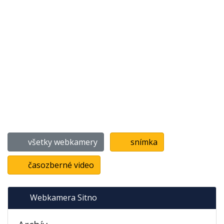
všetky webkamery
snímka
časozberné video
Webkamera Sitno