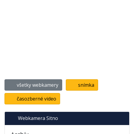
všetky webkamery
snímka
časozberné video
Webkamera Sitno