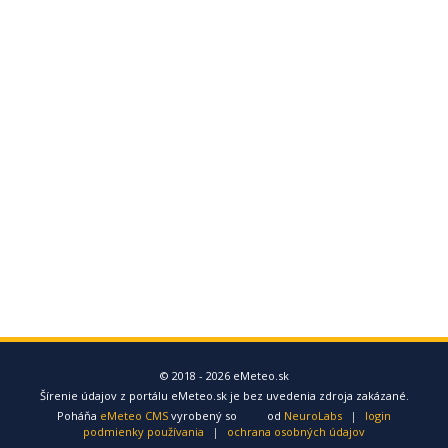
© 2018 - 2026 eMeteo.sk
Šírenie údajov z portálu eMeteo.sk je bez uvedenia zdroja zakázané.
Poháňa
eMeteo CMS
vyrobený so
od
NeuroLabs
|
login
podmienky používania
|
ochrana osobných údajov