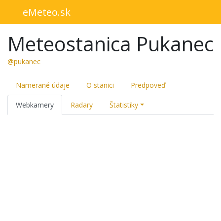
eMeteo.sk
Meteostanica Pukanec
@pukanec
Namerané údaje
O stanici
Predpoveď
Webkamery
Radary
Štatistiky