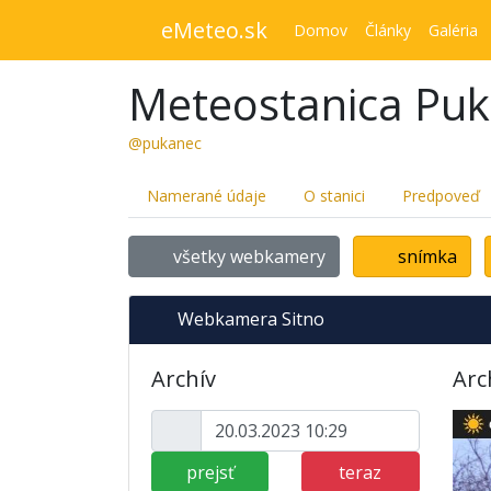
eMeteo.sk
Domov
Články
Galéria
Meteostanica Pu
@pukanec
Namerané údaje
O stanici
Predpoveď
všetky webkamery
snímka
Webkamera Sitno
Archív
Arc
prejsť
teraz