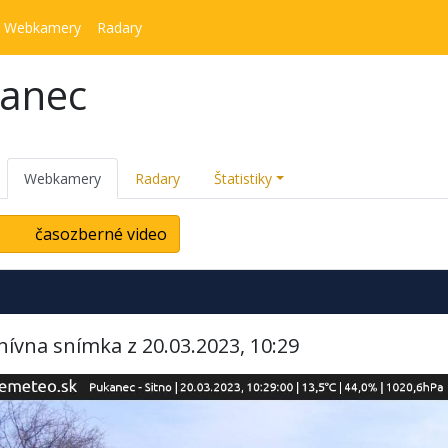
Webkamery
Radary
kanec
Webkamery
Radary
Štatistiky
časozberné video
hívna snímka z 20.03.2023, 10:29