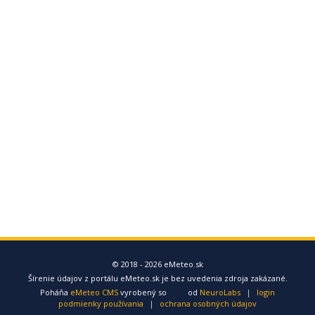
© 2018 - 2026 eMeteo.sk
Šírenie údajov z portálu eMeteo.sk je bez uvedenia zdroja zakázané.
Poháňa
eMeteo CMS
vyrobený so
od
NeuroLabs
|
login
podmienky používania
|
ochrana osobných údajov