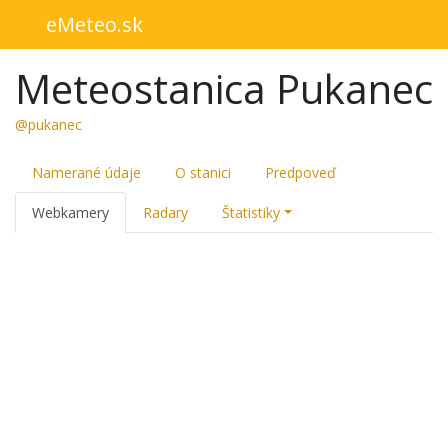
eMeteo.sk
Meteostanica Pukanec
@pukanec
Namerané údaje
O stanici
Predpoveď
Webkamery
Radary
Štatistiky