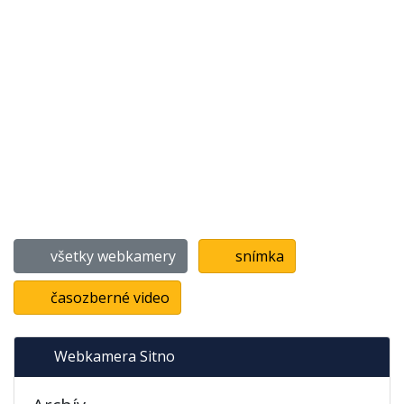
všetky webkamery
snímka
časozberné video
Webkamera Sitno