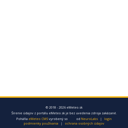
© 2018 - 2026 eMeteo.sk
Šírenie údajov z portálu eMeteo.sk je bez uvedenia zdroja zakázané.
Poháňa
eMeteo CMS
vyrobený so
od
NeuroLabs
|
login
podmienky používania
|
ochrana osobných údajov