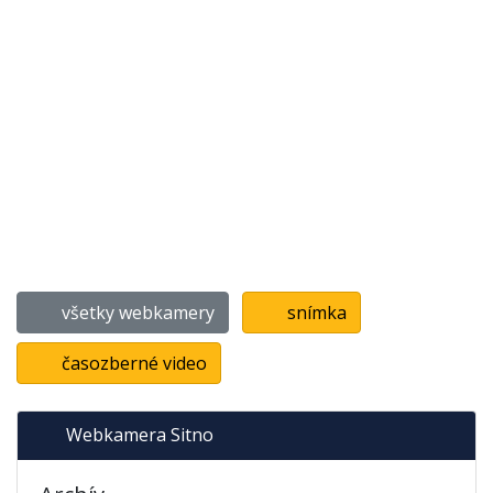
všetky webkamery
snímka
časozberné video
Webkamera Sitno