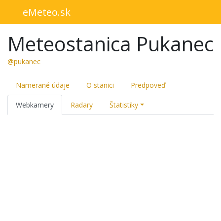
eMeteo.sk
Meteostanica Pukanec
@pukanec
Namerané údaje
O stanici
Predpoveď
Webkamery
Radary
Štatistiky