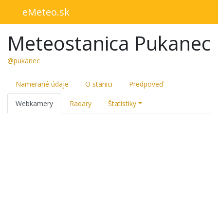
eMeteo.sk
Meteostanica Pukanec
@pukanec
Namerané údaje
O stanici
Predpoveď
Webkamery
Radary
Štatistiky