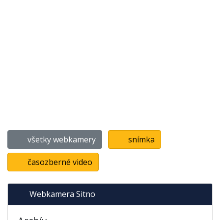
všetky webkamery
snímka
časozberné video
Webkamera Sitno