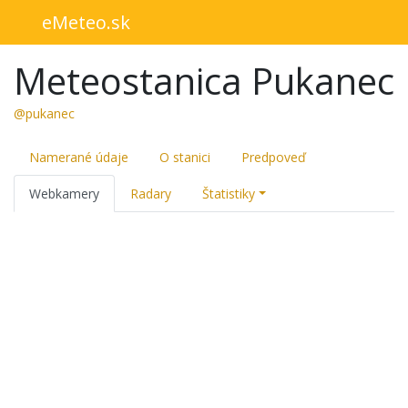
eMeteo.sk
Meteostanica Pukanec
@pukanec
Namerané údaje
O stanici
Predpoveď
Webkamery
Radary
Štatistiky