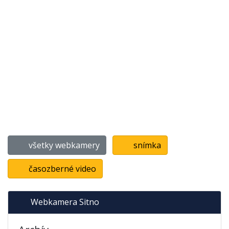
všetky webkamery
snímka
časozberné video
Webkamera Sitno