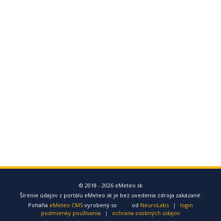
© 2018 - 2026 eMeteo.sk
Šírenie údajov z portálu eMeteo.sk je bez uvedenia zdroja zakázané.
Poháňa
eMeteo CMS
vyrobený so
od
NeuroLabs
|
login
podmienky používania
|
ochrana osobných údajov