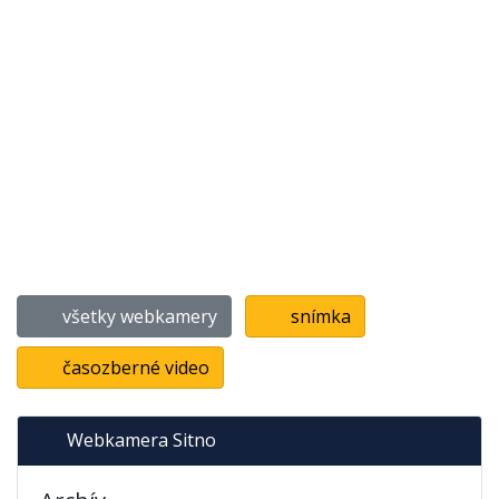
všetky webkamery
snímka
časozberné video
Webkamera Sitno