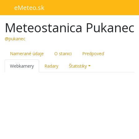
eMeteo.sk
Meteostanica Pukanec
@pukanec
Namerané údaje
O stanici
Predpoveď
Webkamery
Radary
Štatistiky