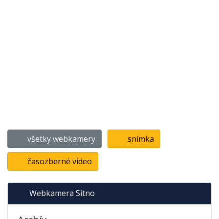
všetky webkamery
snímka
časozberné video
Webkamera Sitno