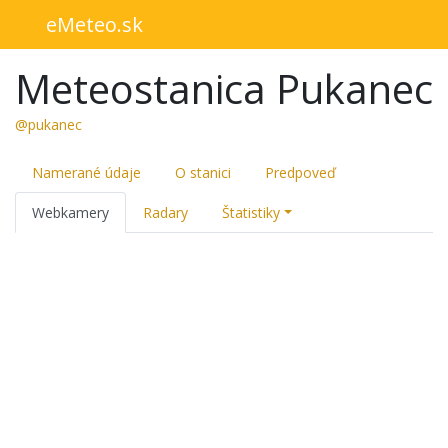
eMeteo.sk
Meteostanica Pukanec
@pukanec
Namerané údaje
O stanici
Predpoveď
Webkamery
Radary
Štatistiky