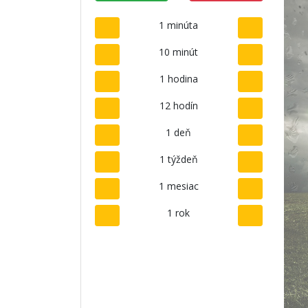
1 minúta
10 minút
1 hodina
12 hodín
1 deň
1 týždeň
1 mesiac
1 rok