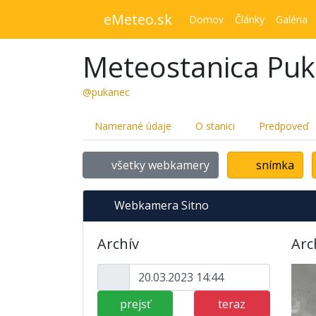
eMeteo.sk
Domov
Články
Galéria
Meteostanica Pu
@pukanec
Namerané údaje
O stanici
Predpoveď
všetky webkamery
snímka
Webkamera Sitno
Archív
Arc
prejsť
teraz