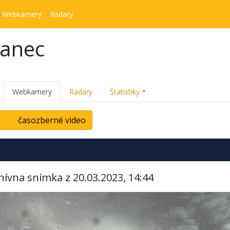
Webkamery
Radary
kanec
Webkamery
Radary
Štatistiky
časozberné video
hívna snímka z 20.03.2023, 14:44