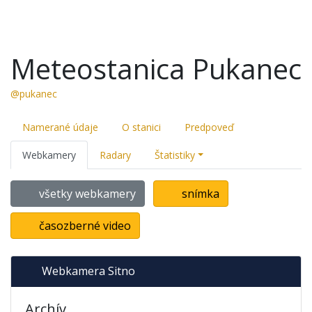
Meteostanica Pukanec
@pukanec
Namerané údaje
O stanici
Predpoveď
Webkamery
Radary
Štatistiky
všetky webkamery
snímka
časozberné video
Webkamera Sitno
Archív