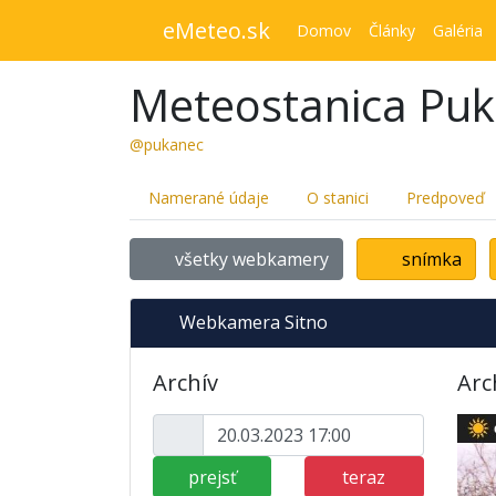
eMeteo.sk
Domov
Články
Galéria
Meteostanica Pu
@pukanec
Namerané údaje
O stanici
Predpoveď
všetky webkamery
snímka
Webkamera Sitno
Archív
Arc
prejsť
teraz