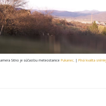
amera Sitno je súčasťou meteostanice
Pukanec
. |
Plná kvalita snímk