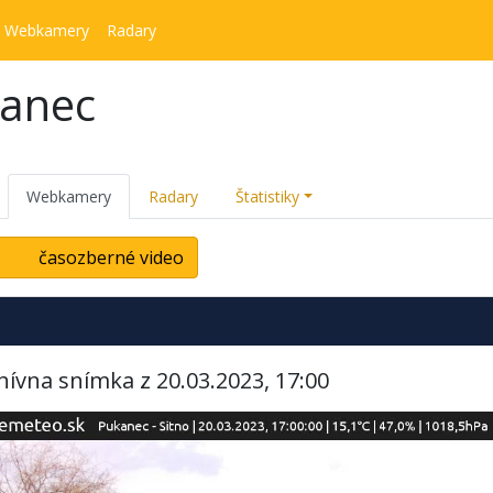
Webkamery
Radary
kanec
Webkamery
Radary
Štatistiky
časozberné video
hívna snímka z 20.03.2023, 17:00