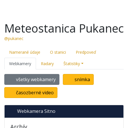
Meteostanica Pukanec
@pukanec
Namerané údaje
O stanici
Predpoveď
Webkamery
Radary
Štatistiky
všetky webkamery
snímka
časozberné video
Webkamera Sitno
Archív