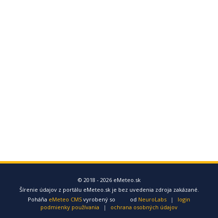
© 2018 - 2026 eMeteo.sk
Šírenie údajov z portálu eMeteo.sk je bez uvedenia zdroja zakázané.
Poháňa
eMeteo CMS
vyrobený so
od
NeuroLabs
|
login
podmienky používania
|
ochrana osobných údajov