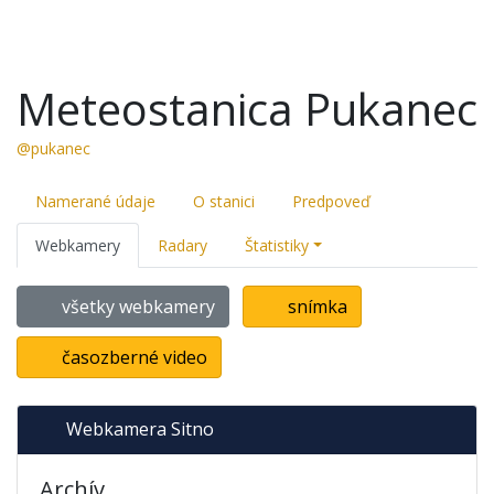
Meteostanica Pukanec
@pukanec
Namerané údaje
O stanici
Predpoveď
Webkamery
Radary
Štatistiky
všetky webkamery
snímka
časozberné video
Webkamera Sitno
Archív