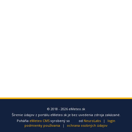
© 2018 - 2026 eMeteo.sk
Šírenie údajov z portálu eMeteo.sk je bez uvedenia zdroja zakázané.
Poháňa
eMeteo CMS
vyrobený so
od
NeuroLabs
|
login
podmienky používania
|
ochrana osobných údajov