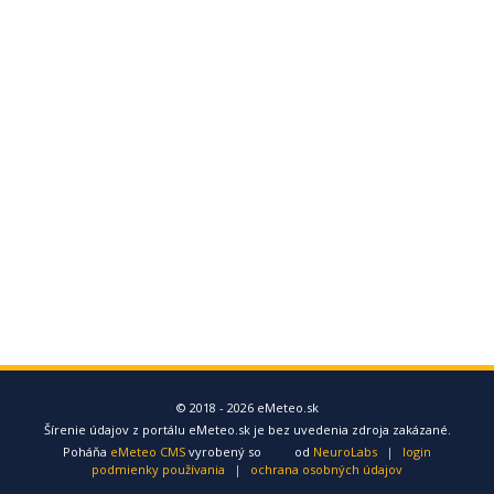
© 2018 - 2026 eMeteo.sk
Šírenie údajov z portálu eMeteo.sk je bez uvedenia zdroja zakázané.
Poháňa
eMeteo CMS
vyrobený so
od
NeuroLabs
|
login
podmienky používania
|
ochrana osobných údajov