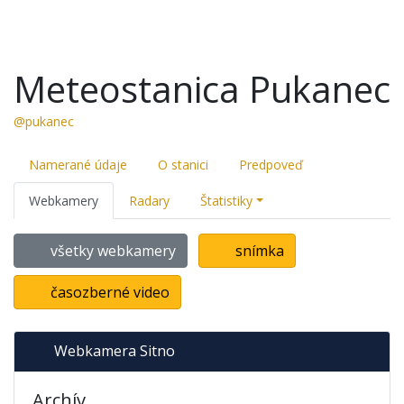
Meteostanica Pukanec
@pukanec
Namerané údaje
O stanici
Predpoveď
Webkamery
Radary
Štatistiky
všetky webkamery
snímka
časozberné video
Webkamera Sitno
Archív