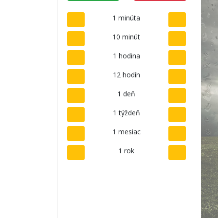
1 minúta
10 minút
1 hodina
12 hodín
1 deň
1 týždeň
1 mesiac
1 rok