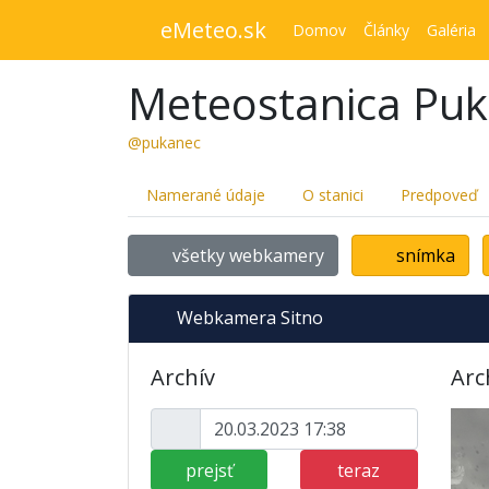
eMeteo.sk
Domov
Články
Galéria
Meteostanica Pu
@pukanec
Namerané údaje
O stanici
Predpoveď
všetky webkamery
snímka
Webkamera Sitno
Archív
Arc
prejsť
teraz