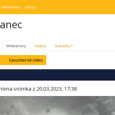
Webkamery
Radary
kanec
Webkamery
Radary
Štatistiky
časozberné video
hívna snímka z 20.03.2023, 17:38