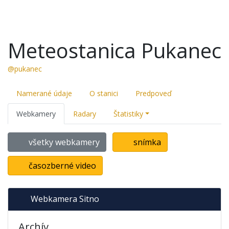
Meteostanica Pukanec
@pukanec
Namerané údaje
O stanici
Predpoveď
Webkamery
Radary
Štatistiky
všetky webkamery
snímka
časozberné video
Webkamera Sitno
Archív