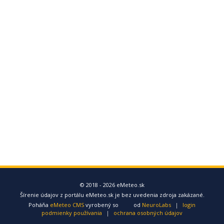
© 2018 - 2026 eMeteo.sk
Šírenie údajov z portálu eMeteo.sk je bez uvedenia zdroja zakázané.
Poháňa
eMeteo CMS
vyrobený so
od
NeuroLabs
|
login
podmienky používania
|
ochrana osobných údajov