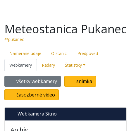
Meteostanica Pukanec
@pukanec
Namerané údaje
O stanici
Predpoveď
Webkamery
Radary
Štatistiky
všetky webkamery
snímka
časozberné video
Webkamera Sitno
Archív