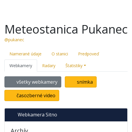
Meteostanica Pukanec
@pukanec
Namerané údaje
O stanici
Predpoveď
Webkamery
Radary
Štatistiky
všetky webkamery
snímka
časozberné video
Webkamera Sitno
Archív