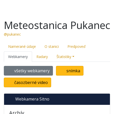
Meteostanica Pukanec
@pukanec
Namerané údaje
O stanici
Predpoveď
Webkamery
Radary
Štatistiky
všetky webkamery
snímka
časozberné video
Webkamera Sitno
Archív