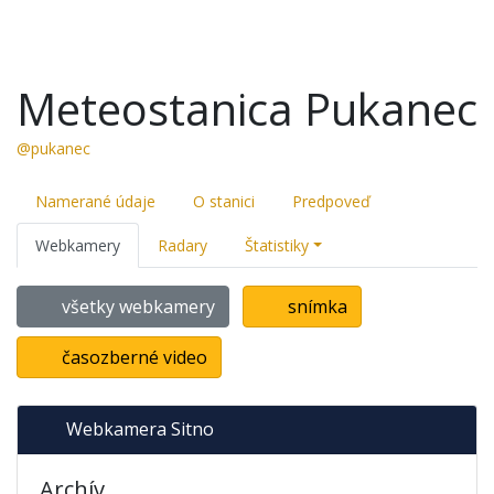
Meteostanica Pukanec
@pukanec
Namerané údaje
O stanici
Predpoveď
Webkamery
Radary
Štatistiky
všetky webkamery
snímka
časozberné video
Webkamera Sitno
Archív