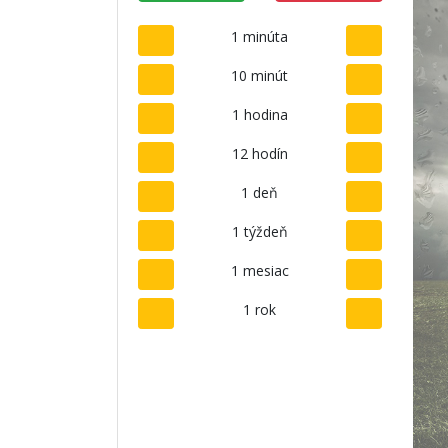
1 minúta
10 minút
1 hodina
12 hodín
1 deň
1 týždeň
1 mesiac
1 rok