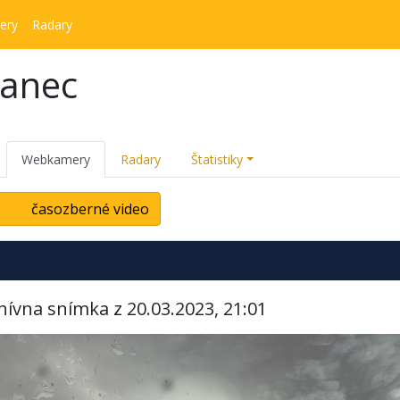
ery
Radary
kanec
Webkamery
Radary
Štatistiky
časozberné video
hívna snímka z 20.03.2023, 21:01