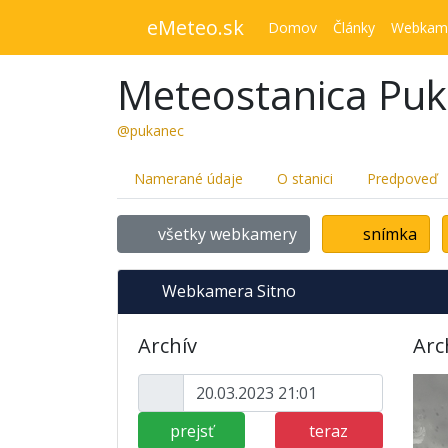
eMeteo.sk
Domov
Články
Webkam
Meteostanica Pu
@pukanec
Namerané údaje
O stanici
Predpoveď
všetky webkamery
snímka
Webkamera Sitno
Archív
Arc
prejsť
teraz