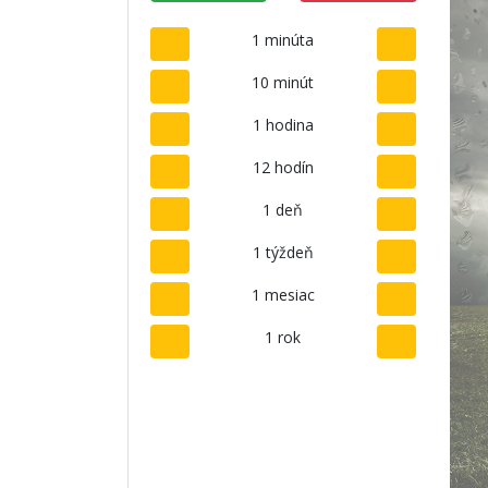
1 minúta
10 minút
1 hodina
12 hodín
1 deň
1 týždeň
1 mesiac
1 rok