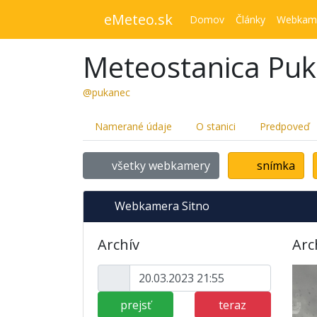
eMeteo.sk
Domov
Články
Webkam
Meteostanica Pu
@pukanec
Namerané údaje
O stanici
Predpoveď
všetky webkamery
snímka
Webkamera Sitno
Archív
Arc
prejsť
teraz