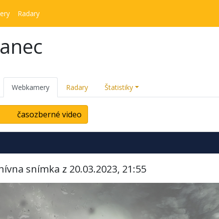
ery
Radary
kanec
Webkamery
Radary
Štatistiky
časozberné video
hívna snímka z 20.03.2023, 21:55