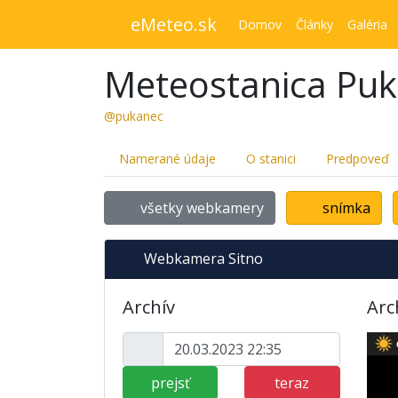
eMeteo.sk
Domov
Články
Galéria
Meteostanica Pu
@pukanec
Namerané údaje
O stanici
Predpoveď
všetky webkamery
snímka
Webkamera Sitno
Archív
Arc
prejsť
teraz