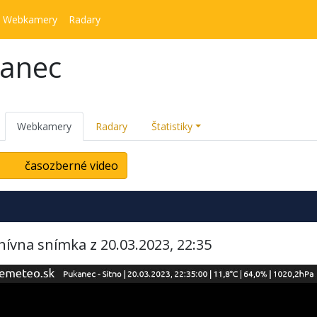
Webkamery
Radary
kanec
Webkamery
Radary
Štatistiky
časozberné video
hívna snímka z 20.03.2023, 22:35