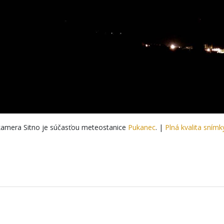
amera Sitno je súčasťou meteostanice
Pukanec
. |
Plná kvalita snímk