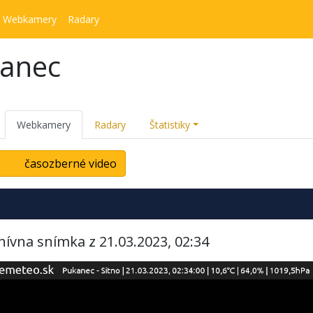
Webkamery
Radary
kanec
Webkamery
Radary
Štatistiky
časozberné video
hívna snímka z 21.03.2023, 02:34