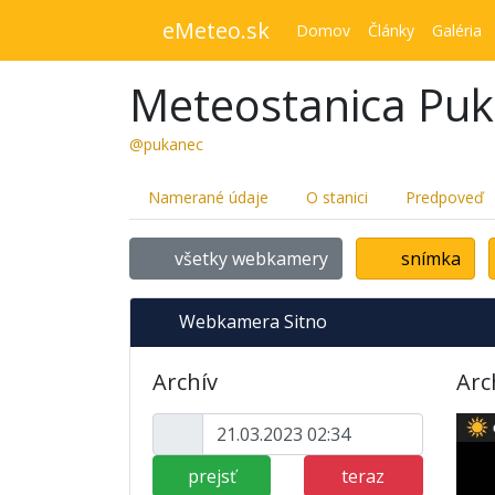
eMeteo.sk
Domov
Články
Galéria
Meteostanica Pu
@pukanec
Namerané údaje
O stanici
Predpoveď
všetky webkamery
snímka
Webkamera Sitno
Archív
Arc
prejsť
teraz