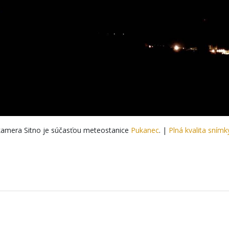
amera Sitno je súčasťou meteostanice
Pukanec
. |
Plná kvalita snímk