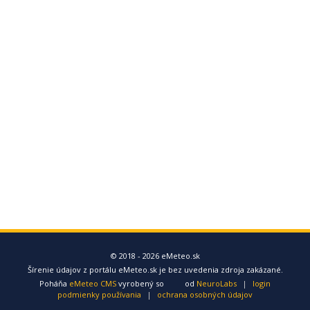
© 2018 - 2026 eMeteo.sk
Šírenie údajov z portálu eMeteo.sk je bez uvedenia zdroja zakázané.
Poháňa
eMeteo CMS
vyrobený so
od
NeuroLabs
|
login
podmienky používania
|
ochrana osobných údajov