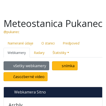
Meteostanica Pukanec
@pukanec
Namerané údaje
O stanici
Predpoveď
Webkamery
Radary
Štatistiky
všetky webkamery
snímka
časozberné video
Webkamera Sitno
Archív