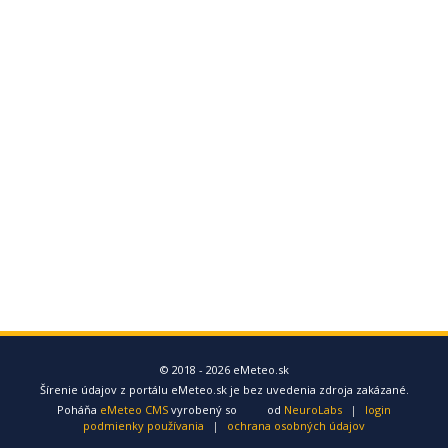
© 2018 - 2026 eMeteo.sk
Šírenie údajov z portálu eMeteo.sk je bez uvedenia zdroja zakázané.
Poháňa
eMeteo CMS
vyrobený so
od
NeuroLabs
|
login
podmienky používania
|
ochrana osobných údajov