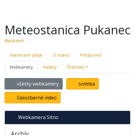
Meteostanica Pukanec
@pukanec
Namerané údaje
O stanici
Predpoveď
Webkamery
Radary
Štatistiky
všetky webkamery
snímka
časozberné video
Webkamera Sitno
Archív