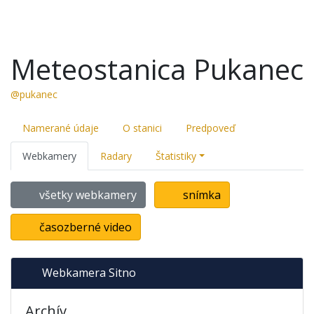
Meteostanica Pukanec
@pukanec
Namerané údaje
O stanici
Predpoveď
Webkamery
Radary
Štatistiky
všetky webkamery
snímka
časozberné video
Webkamera Sitno
Archív