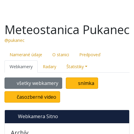
Meteostanica Pukanec
@pukanec
Namerané údaje
O stanici
Predpoveď
Webkamery
Radary
Štatistiky
všetky webkamery
snímka
časozberné video
Webkamera Sitno
Archív