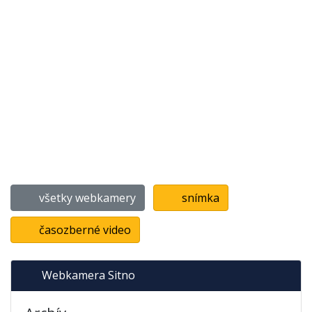
všetky webkamery
snímka
časozberné video
Webkamera Sitno