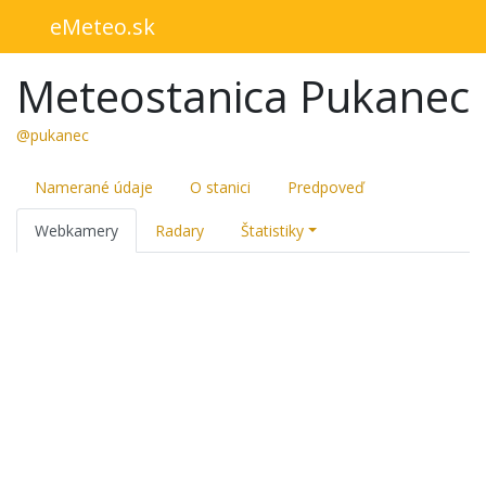
eMeteo.sk
Meteostanica Pukanec
@pukanec
Namerané údaje
O stanici
Predpoveď
Webkamery
Radary
Štatistiky