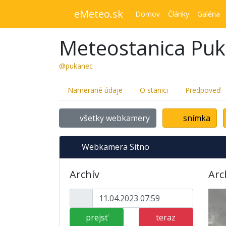
eMeteo.sk
Domov
Články
Galéria
Meteostanica Pu
@pukanec
Namerané údaje
O stanici
Predpoveď
všetky webkamery
snímka
Webkamera Sitno
Archív
Arc
prejsť
teraz